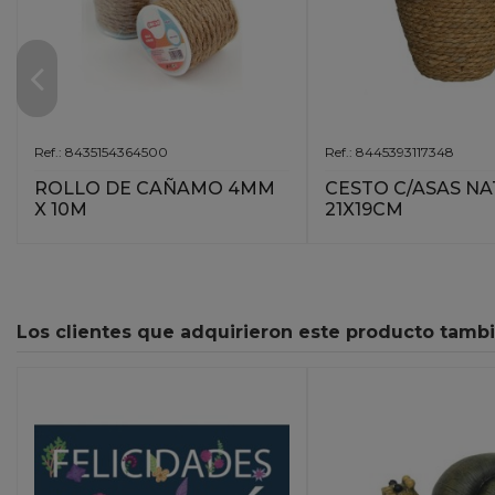
Ref.: 8435154364500
Ref.: 8445393117348
ROLLO DE CAÑAMO 4MM
CESTO C/ASAS N
X 10M
21X19CM
Los clientes que adquirieron este producto tamb