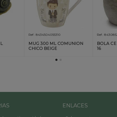
Ref.: 8434504055310
Ref.: 84308
 L
MUG 300 ML COMUNION
BOLA CE
CHICO BEIGE
16
IAS
ENLACES