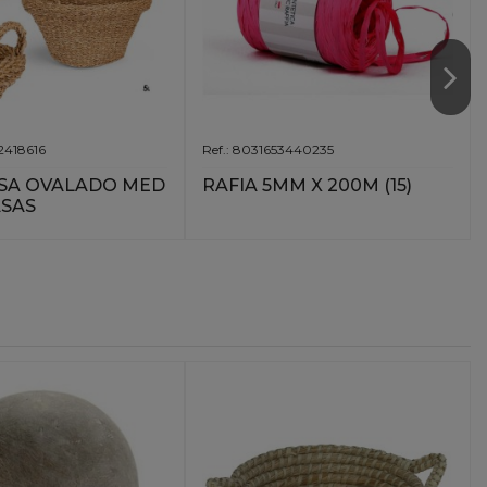
2418616
Ref.: 8031653440235
SA OVALADO MED
RAFIA 5MM X 200M (15)
ASAS