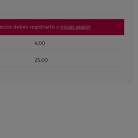
ecios debes registrarte o
iniciar sesión
4.00
25.00