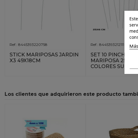
Este
serv
medi
cons
Ref.: 8445393220758
Ref.: 8445393212111
Más
STICK MARIPOSAS JARDIN
SET 10 PINCHOS 
X3 49X18CM
MARIPOSA 25X6C
COLORES SURT
Los clientes que adquirieron este producto tamb