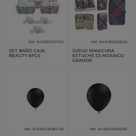
Ref.: 8436591927310
Ref.: 8430852566126
SET BAÑO CAJA
JUEGO MANICURA
BEAUTY 6PCS
ESTUCHE S3 MOSAICO
GRANDE
Ref.: 8436540868008
Ref.: 8436540866356