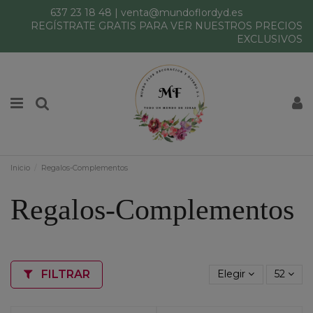
637 23 18 48
|
venta@mundoflordyd.es
REGÍSTRATE GRATIS PARA VER NUESTROS PRECIOS
EXCLUSIVOS
Inicio
Regalos-Complementos
Regalos-Complementos
FILTRAR
Elegir
52