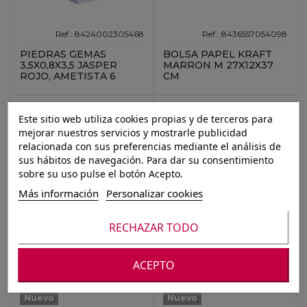
Ref.: 8424002305468
Ref.: 8436557054098
PIEDRAS GEMAS
BOLSA PAPEL KRAFT
3,5X0,8X3,5 JASPER
MARRON M 27X12X37
ROJO, AMETISTA 6
CM
Nuevo
Nuevo
Este sitio web utiliza cookies propias y de terceros para
mejorar nuestros servicios y mostrarle publicidad
relacionada con sus preferencias mediante el análisis de
sus hábitos de navegación. Para dar su consentimiento
sobre su uso pulse el botón Acepto.
Más información
Personalizar cookies
RECHAZAR TODO
Ref.: 8430173345561
Ref.: 8430173340078
MALETA TROLLEY ABS
MALETA TROLLEY ABS
20" SMART NEGRA
20'' SMART KHAKI
ACEPTO
Nuevo
Nuevo