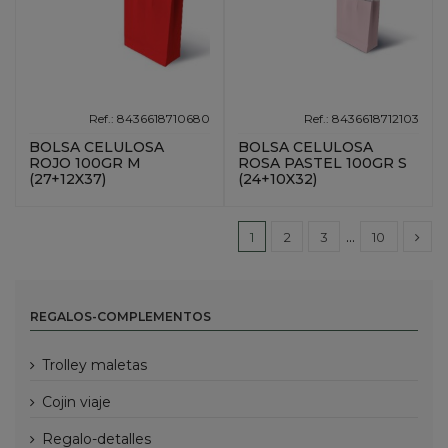
Ref.: 8436618710680
Ref.: 8436618712103
BOLSA CELULOSA
BOLSA CELULOSA
ROJO 100GR M
ROSA PASTEL 100GR S
(27+12X37)
(24+10X32)
…
1
2
3
10
REGALOS-COMPLEMENTOS
trolley maletas
cojin viaje
regalo-detalles