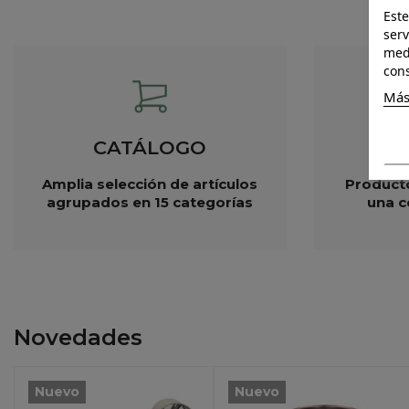
Este
serv
medi
cons
Más
CATÁLOGO
Amplia selección de artículos
Producto
agrupados en 15 categorías
una c
Novedades
Nuevo
Nuevo