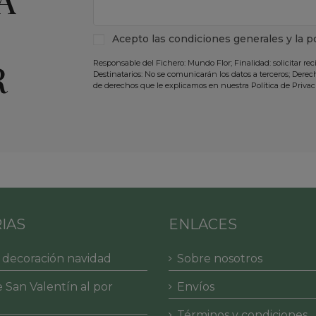
Acepto las
condiciones generales
y la
p
R
Responsable del Fichero: Mundo Flor; Finalidad: solicitar rec
Destinatarios: No se comunicarán los datos a terceros; Derecho
de derechos que le explicamos en nuestra Política de Privac
IAS
ENLACES
 decoración navidad
Sobre nosotros
 San Valentín al por
Envíos
Términos y condiciones