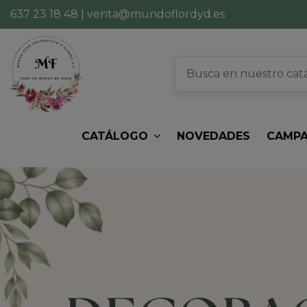
637 23 18 48
|
venta@mundoflordyd.es
CATÁLOGO
NOVEDADES
CAMPA