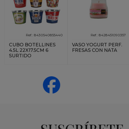
Ref.: 8430540855440
Ref.: 8428451090357
CUBO BOTELLINES
VASO YOGURT PERF.
4.5L 22X17.5CM 6
FRESAS CON NATA
SURTIDO
SUSCRÍBETE 