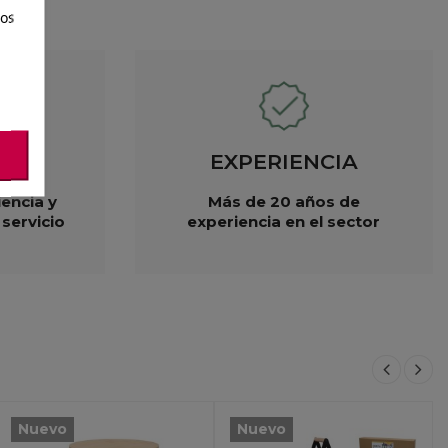
ros
EXPERIENCIA
encia y
Más de 20 años de
 servicio
experiencia en el sector
Nuevo
Nuevo