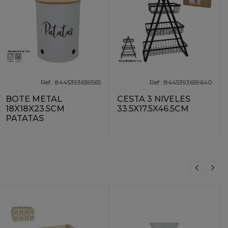
Ref.: 8445393659565
Ref.: 8445393659640
BOTE METAL
CESTA 3 NIVELES
18X18X23.5CM
33.5X17.5X46.5CM
PATATAS