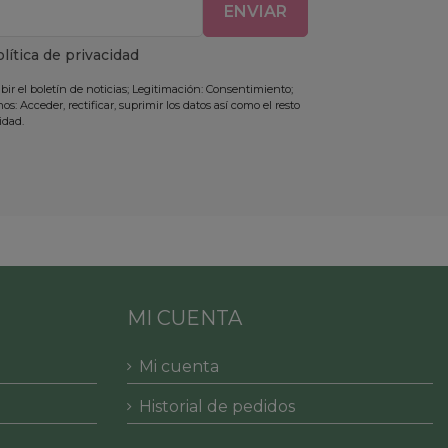
ENVIAR
olítica de privacidad
ibir el boletín de noticias; Legitimación: Consentimiento;
s: Acceder, rectificar, suprimir los datos así como el resto
idad.
MI CUENTA
Mi cuenta
Historial de pedidos