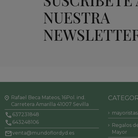
NUESTRA
NEWSLETTE
CATEGOR
Rafael Beca Mateos, 16Pol. ind.
Carretera Amarilla 41007 Sevilla
mayoristas
637231848
643248106
Regalos de
Mayor
venta@mundoflordyd.es