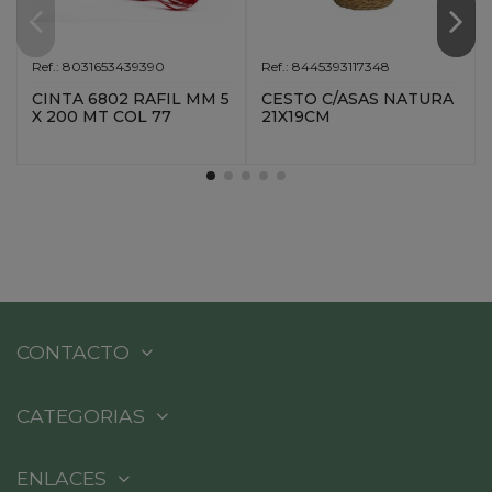
Ref.: 8031653439390
Ref.: 8445393117348
CINTA 6802 RAFIL MM 5
CESTO C/ASAS NATURA
X 200 MT COL 77
21X19CM
CONTACTO
CATEGORIAS
ENLACES