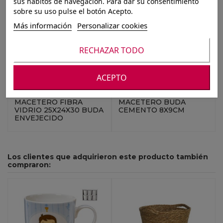
sus hábitos de navegación. Para dar su consentimiento
sobre su uso pulse el botón Acepto.
Más información
Personalizar cookies
RECHAZAR TODO
ACEPTO
Ref.: 8424001706334
Ref.: 8720007154057
MACETERO FIBRA
MACETERO BUDA
VIDRIO 25X24X30 BUDA
CEMENTO 8X9CM
ENVEJECIDO
Los clientes que adquirieron este producto también
compraron: