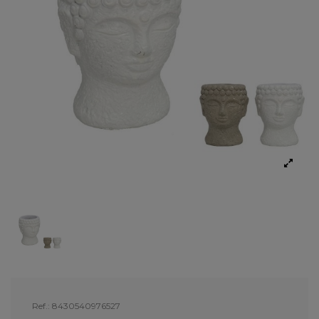
Ref.:
8430540976527