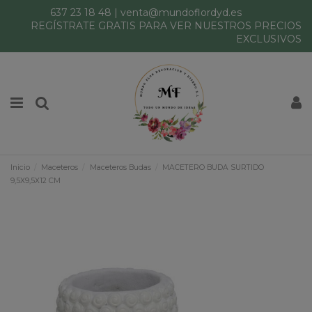
637 23 18 48
|
venta@mundoflordyd.es
REGÍSTRATE GRATIS PARA VER NUESTROS PRECIOS
EXCLUSIVOS
Inicio
Maceteros
Maceteros Budas
MACETERO BUDA SURTIDO
9,5X9,5X12 CM