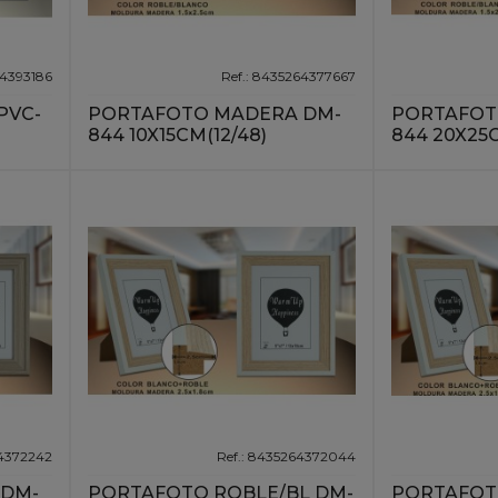
64393186
Ref.: 8435264377667
PVC-
PORTAFOTO MADERA DM-
PORTAFOT
844 10X15CM(12/48)
844 20X25C
64372242
Ref.: 8435264372044
 DM-
PORTAFOTO ROBLE/BL DM-
PORTAFOT