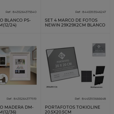
Ref.: 8435264375540
Ref.: 8445393546247
O BLANCO PS-
SET 4 MARCO DE FOTOS
M(12/24)
NEWIN 29X29X2CM BLANCO
Ref.: 8435264377919
Ref.: 8445393666648
O MADERA DM-
PORTAFOTOS TOKIOLINE
M(12/36)
20.5X20.5CM