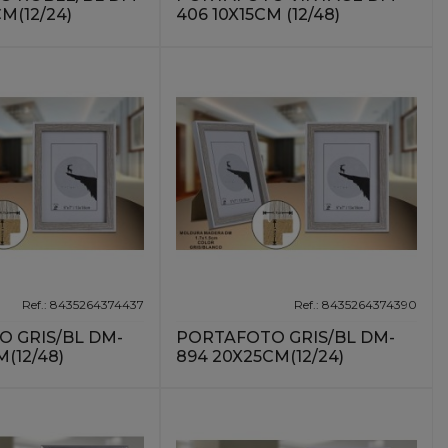
M(12/24)
406 10X15CM (12/48)
Ref.: 8435264374437
Ref.: 8435264374390
 GRIS/BL DM-
PORTAFOTO GRIS/BL DM-
M(12/48)
894 20X25CM(12/24)