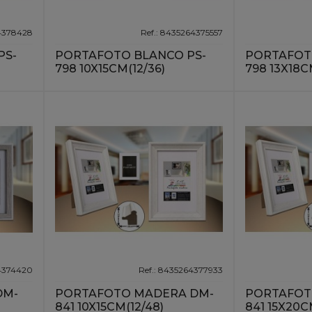
64378428
Ref.: 8435264375557
PS-
PORTAFOTO BLANCO PS-
PORTAFOT
798 10X15CM(12/36)
798 13X18C
64374420
Ref.: 8435264377933
DM-
PORTAFOTO MADERA DM-
PORTAFOT
841 10X15CM(12/48)
841 15X20C