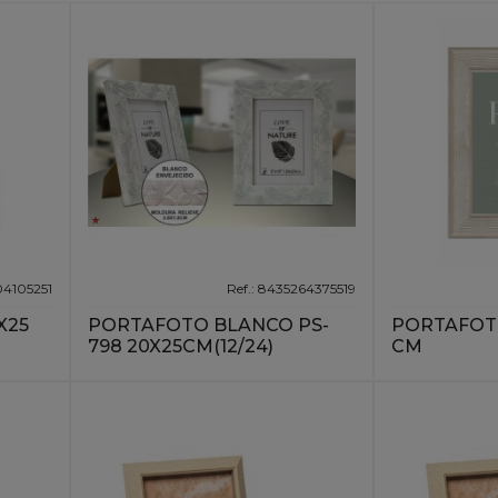
04105251
Ref.: 8435264375519
X25
PORTAFOTO BLANCO PS-
PORTAFOTO
798 20X25CM(12/24)
CM