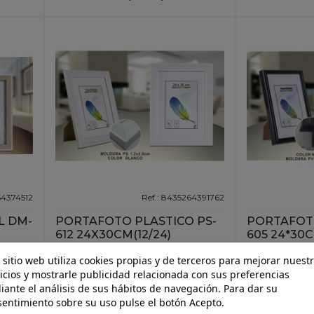
64374512
Ref.: 8435264391762
L DM-
PORTAFOTO PLASTICO PS-
PORTAFOT
612 24X30CM(12/24)
605 24*30C
 sitio web utiliza cookies propias y de terceros para mejorar nuest
icios y mostrarle publicidad relacionada con sus preferencias
ante el análisis de sus hábitos de navegación. Para dar su
entimiento sobre su uso pulse el botón Acepto.