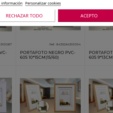
 información
Personalizar cookies
RECHAZAR TODO
ACEPTO
64393087
Ref.: 8435264393094
VC-
PORTAFOTO NEGRO PVC-
PORTAFOT
605 10*15CM(15/60)
605 9*13CM