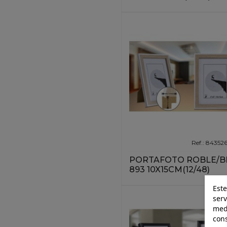
Ref.: 84352
PORTAFOTO ROBLE/B
893 10X15CM(12/48)
Este
serv
medi
cons