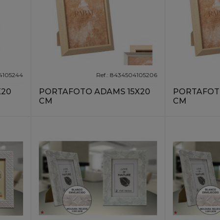
04105244
Ref.: 8434504105206
X20
PORTAFOTO ADAMS 15X20
PORTAFOTO
CM
CM