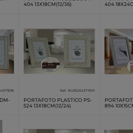
404 13X18CM(12/36)
404 18X24C
64371818
Ref.: 8435264371399
 DM-
PORTAFOTO PLASTICO PS-
PORTAFOTO
524 13X18CM(12/24)
894 10X15C