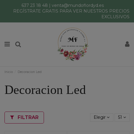
637 23 18 48
|
venta@mundoflordyd.es
REGÍSTRATE GRATIS PARA VER NUESTROS PRECIOS
EXCLUSIVOS
Inicio
Decoracion Led
Decoracion Led
FILTRAR
Elegir
51