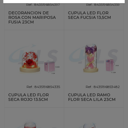
Ref.: 8435196854397
Ref.: 8435196854359
DECORANCION DE
CUPULA LED FLOR
ROSA CON MARIPOSA
SECA FUCSIA 13,5CM
FUSIA 23CM
Ref.: 8435196854335
Ref.: 8435196853482
CUPULA LED FLOR
CUPULA LED RAMO
SECA ROJO 13.5CM
FLOR SECA LILA 23CM