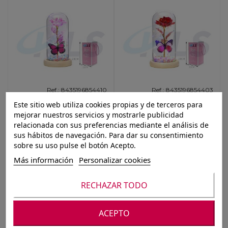
Ref.: 8435196854410
Ref.: 8435196854403
Este sitio web utiliza cookies propias y de terceros para
DECORANCION DE
DECORANCION DE
ROSA CON MARIPOSA
ROSA CON MARIPOSA
mejorar nuestros servicios y mostrarle publicidad
ROSA 23CM
ROJO 23CM
relacionada con sus preferencias mediante el análisis de
sus hábitos de navegación. Para dar su consentimiento
sobre su uso pulse el botón Acepto.
Más información
Personalizar cookies
RECHAZAR TODO
ACEPTO