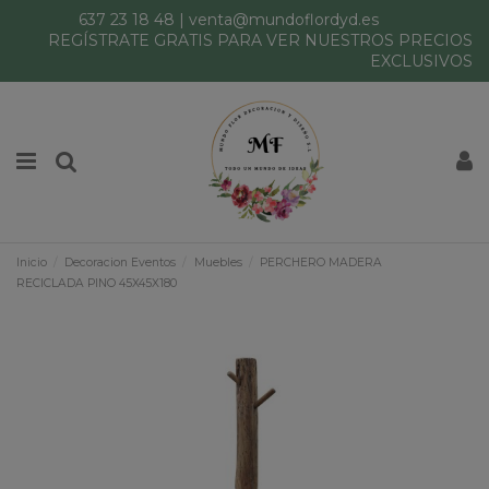
637 23 18 48
|
venta@mundoflordyd.es
REGÍSTRATE GRATIS PARA VER NUESTROS PRECIOS
EXCLUSIVOS
Inicio
Decoracion Eventos
Muebles
PERCHERO MADERA
RECICLADA PINO 45X45X180