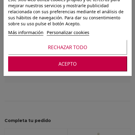
PERCHERO MADERA
mejorar nuestros servicios y mostrarle publicidad
relacionada con sus preferencias mediante el análisis de
RECICLADA PINO
sus hábitos de navegación. Para dar su consentimiento
sobre su uso pulse el botón Acepto.
45X45X180
Más información
Personalizar cookies
RECHAZAR TODO
Para ver nuestros precios debes registrarte o
iniciar sesión
ACEPTO
Completa tu pedido