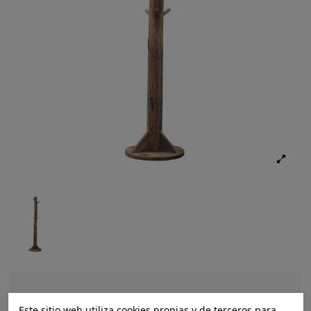
Ref.:
8424002260323
Este sitio web utiliza cookies propias y de terceros para