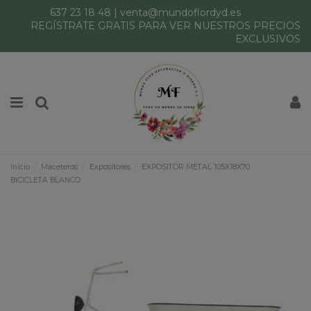
637 23 18 48
|
venta@mundoflordyd.es
REGÍSTRATE GRATIS PARA VER NUESTROS PRECIOS
EXCLUSIVOS
Inicio
Maceteros
Expositores
EXPOSITOR METAL 105X18X70
BICICLETA BLANCO