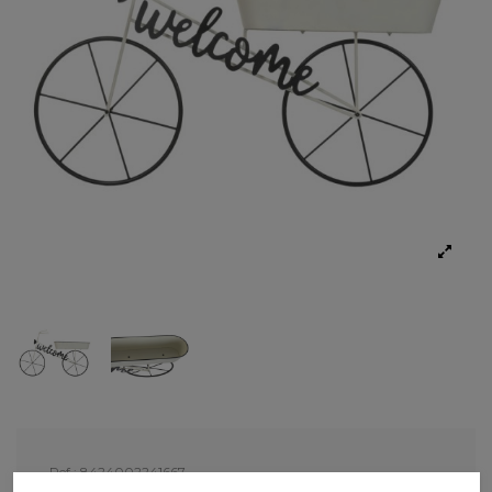
Ref.:
8424002241667