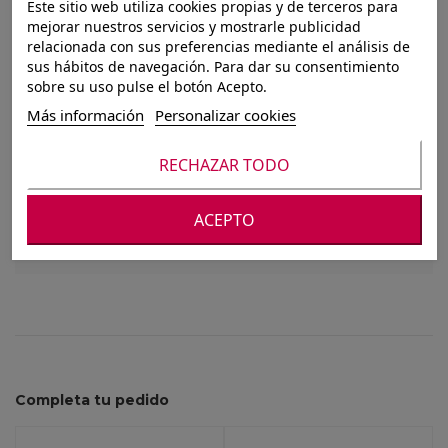
Este sitio web utiliza cookies propias y de terceros para
EXPOSITOR METAL
mejorar nuestros servicios y mostrarle publicidad
relacionada con sus preferencias mediante el análisis de
105X18X70 BICICLETA
sus hábitos de navegación. Para dar su consentimiento
sobre su uso pulse el botón Acepto.
BLANCO
Más información
Personalizar cookies
RECHAZAR TODO
Para ver nuestros precios debes registrarte o
iniciar sesión
ACEPTO
Completa tu pedido