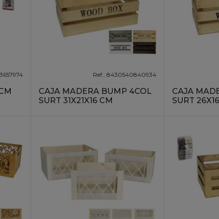
93657974
Ref.: 8430540840934
0CM
CAJA MADERA BUMP 4COL
CAJA MAD
SURT 31X21X16 CM
SURT 26X1