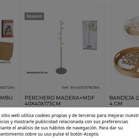
Nuevo
93657264
Ref.: 8445393718286
AMBU
PERCHERO MADERA+MDF
BANDEJA 2/
40X40X173CM
4 CM
 sitio web utiliza cookies propias y de terceros para mejorar nuest
icios y mostrarle publicidad relacionada con sus preferencias
Nuevo
ante el análisis de sus hábitos de navegación. Para dar su
entimiento sobre su uso pulse el botón Acepto.