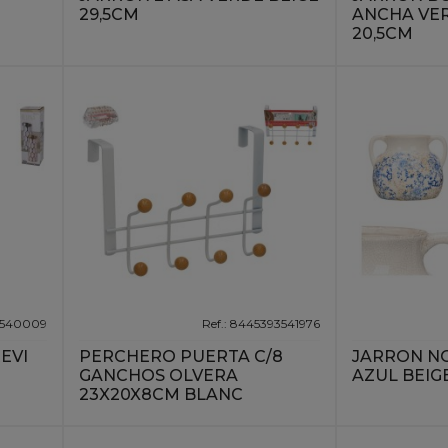
29,5CM
ANCHA VER
20,5CM
93540009
Ref.: 8445393541976
EVI
PERCHERO PUERTA C/8
JARRON NO
GANCHOS OLVERA
AZUL BEIG
23X20X8CM BLANC