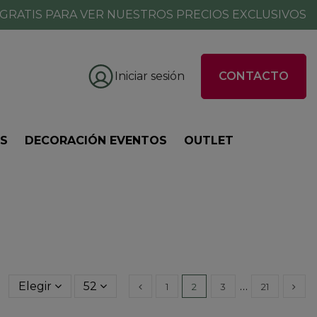
GRATIS PARA VER NUESTROS PRECIOS EXCLUSIVOS
Iniciar sesión
CONTACTO
ES
DECORACIÓN EVENTOS
OUTLET
Elegir
52
…
1
2
3
21