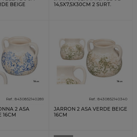
DE BEIGE
14,5X7,5X30CM 2 SURT.
Ref.: 8430852140289
Ref.: 8430852140340
NNA 2 ASA
JARRON 2 ASA VERDE BEIGE
E 16CM
16CM