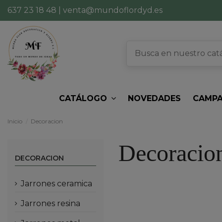
637 23 18 48
|
venta@mundoflordyd.es
CATÁLOGO
NOVEDADES
CAMPA
Inicio
Decoracion
Decoracio
DECORACION
jarrones ceramica
jarrones resina