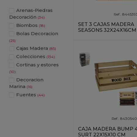
Arenas-Piedras
Ref.: 84453
Decoración
(34)
SET 3 CAJAS MADERA
Biombos
(18)
SEASONS 32X24X16CM
Bolas Decoracion
(25)
Cajas Madera
(85)
Colecciones
(134)
Cortinas y estores
(10)
Decoracion
Marina
(16)
Fuentes
(44)
Jarrones
Ceramica
(260)
Jarrones Metal
Ref.: 843054
(108)
CAJA MADERA BUMP 
Jarrones Mimbre
SURT 22X15X10 CM