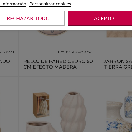
 información
Personalizar cookies
RECHAZAR TODO
ACEPTO
52818331
Ref.: 8445393707426
ADO
RELOJ DE PARED CEDRO 50
JARRON SA
CM EFECTO MADERA
TIERRA GR