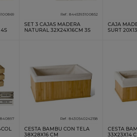
93100869
Ref.: 8445393100852
SET 3 CAJAS MADERA
CAJA MAD
 4S
NATURAL 32X24X16CM 3S
SURT 20X1
0840897
Ref.: 8430540242158
4COL
CESTA BAMBU CON TELA
CESTA BA
38X28X16 CM
33X23X14 