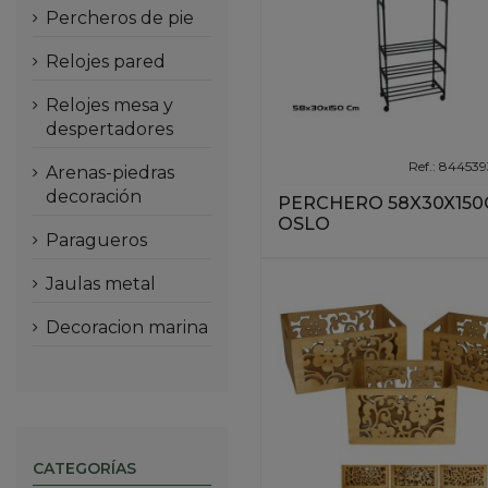
percheros de pie
relojes pared
relojes mesa y
despertadores
Ref.: 84453
arenas-piedras
decoración
PERCHERO 58X30X15
OSLO
paragueros
jaulas metal
decoracion marina
CATEGORÍAS