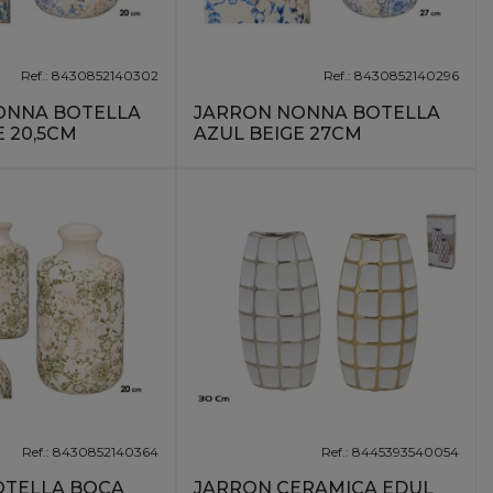
Ref.: 8430852140302
Ref.: 8430852140296
ONNA BOTELLA
JARRON NONNA BOTELLA
E 20,5CM
AZUL BEIGE 27CM
Ref.: 8430852140364
Ref.: 8445393540054
OTELLA BOCA
JARRON CERAMICA EDUL