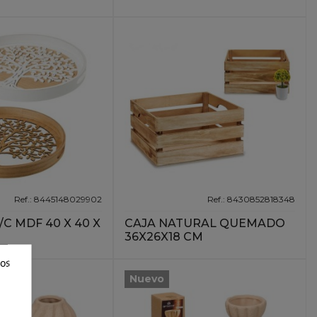
Ref.: 8445148029902
Ref.: 8430852818348
C MDF 40 X 40 X
CAJA NATURAL QUEMADO
36X26X18 CM
ros
Nuevo