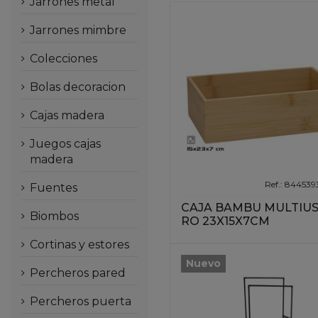
jarrones metal
jarrones mimbre
colecciones
bolas decoracion
cajas madera
juegos cajas
madera
Ref.: 84453
fuentes
CAJA BAMBU MULTIU
biombos
RO 23X15X7CM
cortinas y estores
Nuevo
percheros pared
percheros puerta