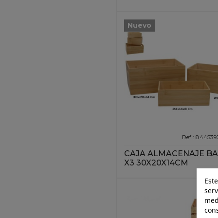
(13)
Jarrones Resina
Nuevo
(12)
Jaulas Metal
(4)
Juegos Cajas
Madera
(71)
Paragueros
(8)
Percheros De Pie
(22)
Percheros Pared
(37)
Percheros Puerta
Ref.: 84453
(22)
CAJA ALMACENAJE B
Relojes Mesa y
X3 30X20X14CM
Despertadores
(46)
Este
Relojes Pared
(135)
serv
medi
cons