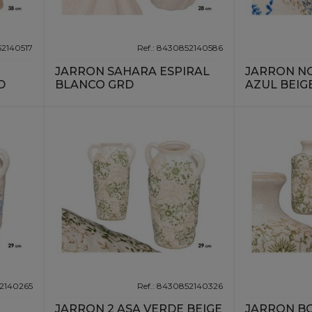
52140517
Ref.: 8430852140586
JARRON SAHARA ESPIRAL
JARRON N
D
BLANCO GRD
AZUL BEIG
52140265
Ref.: 8430852140326
JARRON 2 ASA VERDE BEIGE
JARRON B