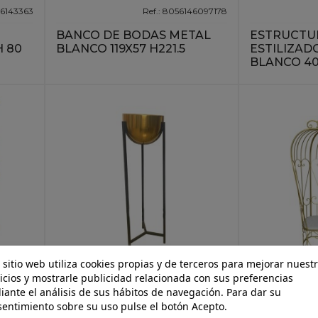
46143363
Ref.: 8056146097178
BANCO DE BODAS METAL
ESTRUCTU
 80
BLANCO 119X57 H221.5
ESTILIZAD
BLANCO 40,
 sitio web utiliza cookies propias y de terceros para mejorar nuest
46143554
Ref.: 8056146101981
icios y mostrarle publicidad relacionada con sus preferencias
 S/3
SOPORTE TRÍPODE CON
BANCO DE
ante el análisis de sus hábitos de navegación. Para dar su
/120
BOL DE METAL D.30 H102
ORO 119X57
entimiento sobre su uso pulse el botón Acepto.