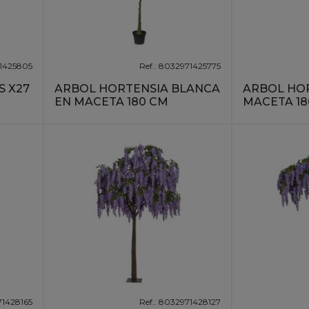
71425805
Ref.: 8032971425775
S X27
ARBOL HORTENSIA BLANCA
ARBOL HOR
EN MACETA 180 CM
MACETA 18
71428165
Ref.: 8032971428127