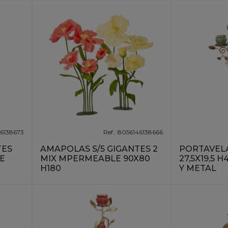
46138673
Ref.: 8056146138666
TES
AMAPOLAS S/5 GIGANTES 2
PORTAVEL
E
MIX MPERMEABLE 90X80
27,5X19,5 
H180
Y METAL