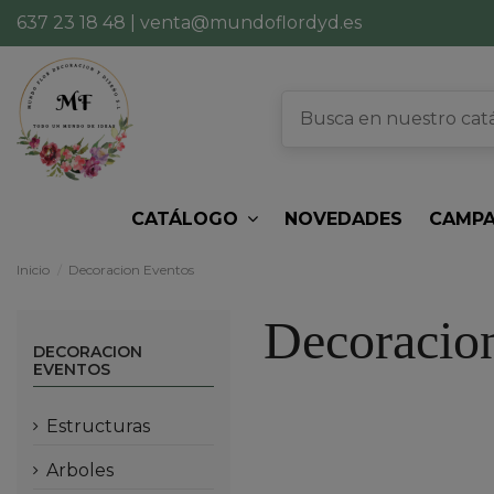
637 23 18 48
|
venta@mundoflordyd.es
CATÁLOGO
NOVEDADES
CAMPA
Inicio
Decoracion Eventos
Decoracio
DECORACION
EVENTOS
estructuras
arboles