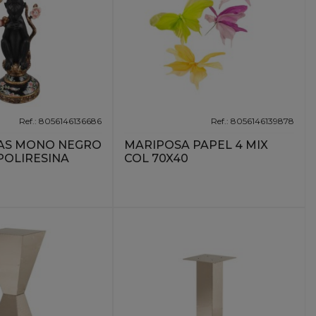
Ref.: 8056146136686
Ref.: 8056146139878
AS MONO NEGRO
MARIPOSA PAPEL 4 MIX
 POLIRESINA
COL 70X40