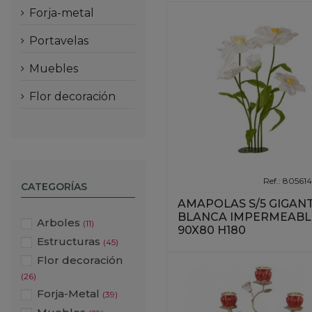
forja-metal
portavelas
muebles
flor decoración
Ref.: 80561
CATEGORÍAS
AMAPOLAS S/5 GIGAN
BLANCA IMPERMEABL
Arboles
(11)
90X80 H180
Estructuras
(45)
Flor decoración
(26)
Forja-Metal
(39)