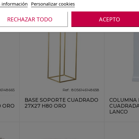
 información
Personalizar cookies
RECHAZAR TODO
ACEPTO
46148665
Ref.: 8056146148658
BASE SOPORTE CUADRADO
COLUMNA F
0 ORO
27X27 H80 ORO
CUADRADA 
LANCO