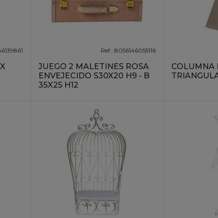
46139861
Ref.: 8056146055116
IX
JUEGO 2 MALETINES ROSA
COLUMNA 
ENVEJECIDO S30X20 H9 - B
TRIANGULA
35X25 H12