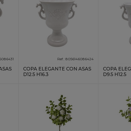
46086431
Ref.: 8056146086424
ASAS
COPA ELEGANTE CON ASAS
COPA ELEG
D12.5 H16.3
D9.5 H12.5