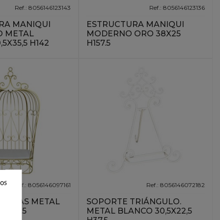
Ref.: 8056146123143
Ref.: 8056146123136
RA MANIQUI
ESTRUCTURA MANIQUI
O METAL
MODERNO ORO 38X25
5X35,5 H142
H157.5
ros
Ref.: 8056146097161
Ref.: 8056146072182
 BODAS METAL
SOPORTE TRIÁNGULO.
 H221.5
METAL BLANCO 30,5X22,5