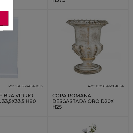
H37,5
Ref.: 8056146149013
Ref.: 8056146081054
IBRA VIDRIO
COPA ROMANA
33,5X33,5 H80
DESGASTADA ORO D20X
H25