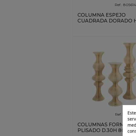
Ref.: 80561
COLUMNA ESPEJO
CUADRADA DORADO H
Este
Ref.: 80561
serv
COLUMNAS FORMADAS
medi
PLISADO D.30H 80/100
cons