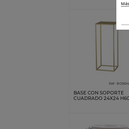
Más
Ref.: 80561
BASE CON SOPORTE
CUADRADO 24X24 H6