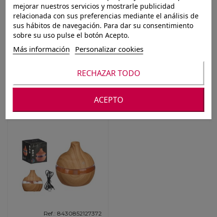
mejorar nuestros servicios y mostrarle publicidad
relacionada con sus preferencias mediante el análisis de
sus hábitos de navegación. Para dar su consentimiento
sobre su uso pulse el botón Acepto.
Más información
Personalizar cookies
Ref.: 8430540818247
Ref.: 8430540812344
RECHAZAR TODO
HUMIDIFICADOR
HUMIDIFICADOR
ULTRASÓNICO C/ LED
TRENZADO
12,5 CM
17.6X8.3X4CM 3
ACEPTO
SURTIDO
Ref.: 8430852127372