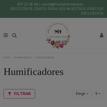
637 23 18 48
|
venta@mundoflordyd.es
REGÍSTRATE GRATIS PARA VER NUESTROS PRECIOS
EXCLUSIVOS
Inicio
Ambientacion
Humificadores
Humificadores
FILTRAR
Elegir
9