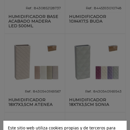
Ref.: 8430852128737
Ref.: 8445393010748
HUMIDIFICADOR BASE
HUMIDIFICADOR
ACABADO MADERA
10X4X17,5 BUDA
LED 500ML
Ref.: 8430540969567
Ref.: 8430540969543
HUMIDIFICADOR
HUMIDIFICADOR
18X7X3,5CM ATENEA
18X7X3,5CM SONIA
Este sitio web utiliza cookies propias y de terceros para