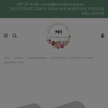
637 23 18 48
|
venta@mundoflordyd.es
REGÍSTRATE GRATIS PARA VER NUESTROS PRECIOS
EXCLUSIVOS
Inicio
Joyeros
Joyeros Madera
JOYERO SET 2 MANGO ALUMINIO
10,5X8X8 2 SURT.