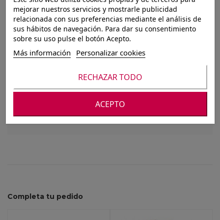
JOYERO SET 2
mejorar nuestros servicios y mostrarle publicidad
relacionada con sus preferencias mediante el análisis de
MANGO ALUMINIO
sus hábitos de navegación. Para dar su consentimiento
sobre su uso pulse el botón Acepto.
10,5X8X8 2 SURT.
Más información
Personalizar cookies
RECHAZAR TODO
Para ver nuestros precios debes registrarte o
iniciar sesión
ACEPTO
Completa tu pedido