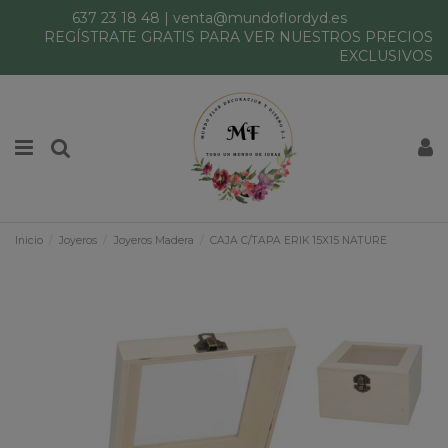
637 23 18 48
|
venta@mundoflordyd.es
REGÍSTRATE GRATIS PARA VER NUESTROS PRECIOS
EXCLUSIVOS
Inicio
Joyeros
Joyeros Madera
CAJA C/TAPA ERIK 15X15 NATURE