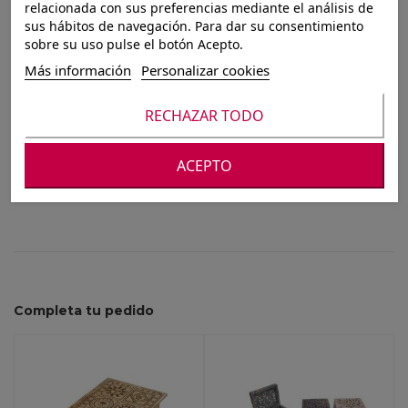
CAJA C/TAPA ERIK
relacionada con sus preferencias mediante el análisis de
sus hábitos de navegación. Para dar su consentimiento
15X15 NATURE
sobre su uso pulse el botón Acepto.
Más información
Personalizar cookies
RECHAZAR TODO
Para ver nuestros precios debes registrarte o
iniciar sesión
ACEPTO
Completa tu pedido