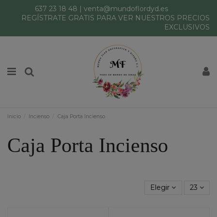
637 23 18 48
|
venta@mundoflordyd.es
REGÍSTRATE GRATIS PARA VER NUESTROS PRECIOS
EXCLUSIVOS
Inicio
Incienso
Caja Porta Incienso
Caja Porta Incienso
Elegir
23