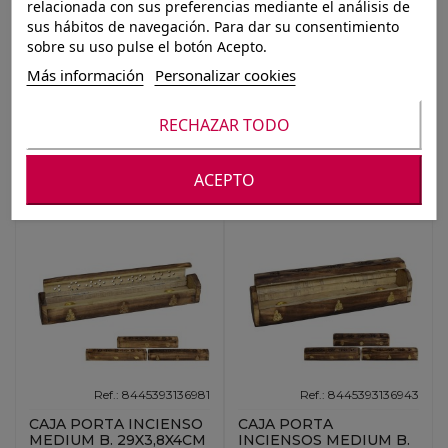
relacionada con sus preferencias mediante el análisis de
sus hábitos de navegación. Para dar su consentimiento
sobre su uso pulse el botón Acepto.
Más información
Personalizar cookies
Ref.: 8424002082642
Ref.: 8424001993024
RECHAZAR TODO
SOPORTE INCIENSO
SOPORTE INCIENSO
METAL 8X8X32 LOVE
LATON 8X30 TUBO 3
HOME RELAX 6 SU
SURTIDO
ACEPTO
Ref.: 8445393136981
Ref.: 8445393136943
CAJA PORTA INCIENSO
CAJA PORTA
MEDIUM B. 29X3,8X4CM
INCIENSOS MEDIUM B.