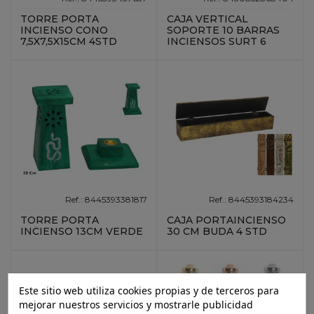
TORRE PORTA
CAJA VERTICAL
INCIENSO CONO
SOPORTE 10 BARRAS
7,5X7,5X15CM 4STD
INCIENSOS SURT 6
Ref.: 8445393381817
Ref.: 8445393184234
TORRE PORTA
CAJA PORTAINCIENSO
INCIENSO 13CM VERDE
30 CM BUDA 4 STD
Este sitio web utiliza cookies propias y de terceros para
mejorar nuestros servicios y mostrarle publicidad