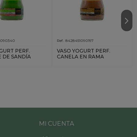
51090340
Ref.: 8428451090197
GURT PERF.
VASO YOGURT PERF.
 DE SANDÍA
CANELA EN RAMA
MI CUENTA