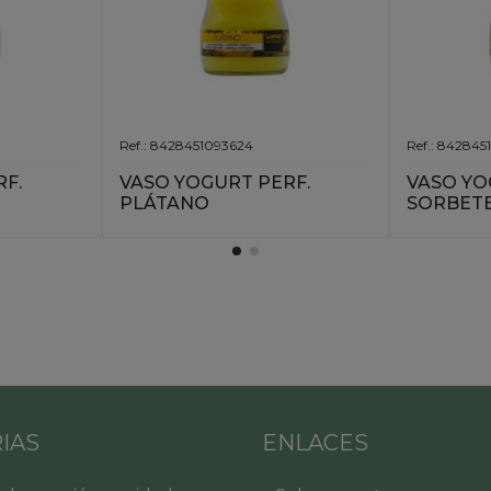
Ref.: 8428451093624
Ref.: 84284
F.
VASO YOGURT PERF.
VASO YO
PLÁTANO
SORBETE
IAS
ENLACES