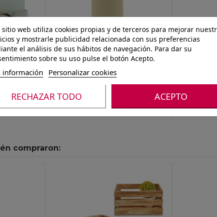
 sitio web utiliza cookies propias y de terceros para mejorar nuest
icios y mostrarle publicidad relacionada con sus preferencias
ante el análisis de sus hábitos de navegación. Para dar su
entimiento sobre su uso pulse el botón Acepto.
Ref.: 8428451031633
Ref.: 842845
 información
Personalizar cookies
F. 70X57
BLOQUE PRENSA 150 X 70,
BLOQUE 
RECHAZAR TODO
ACEPTO
CREMA
ROSA
ién compraron: