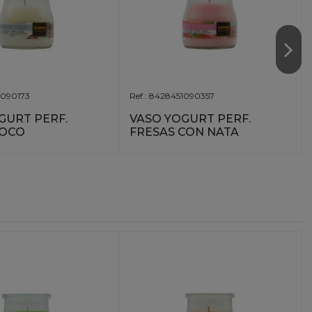
1090173
Ref.: 8428451090357
GURT PERF.
VASO YOGURT PERF.
COCO
FRESAS CON NATA