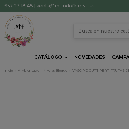
637 23 18 48
|
venta@mundoflordyd.es
CATÁLOGO
NOVEDADES
CAMPA
Inicio
Ambientacion
Velas Bloque
VASO YOGURT PERF. FRUTAS 