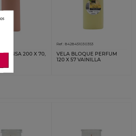
ros
1032401
Ref.: 8428451030353
PRENSA 200 X 70,
VELA BLOQUE PERFUM
120 X 57 VAINILLA