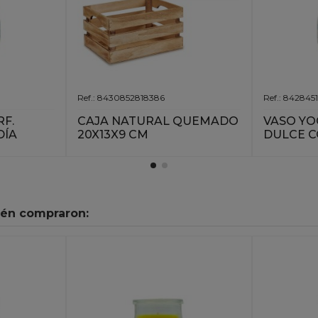
Ref.: 8430852818386
Ref.: 842845
F.
CAJA NATURAL QUEMADO
VASO YO
DÍA
20X13X9 CM
DULCE 
ién compraron: