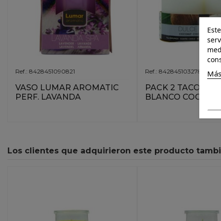
Este
serv
medi
cons
Ref.: 8428451090821
Ref.: 8428451032784
Más
VASO LUMAR AROMATIC
PACK 2 TACOS PER
PERF. LAVANDA
BLANCO COCO
Los clientes que adquirieron este producto tamb