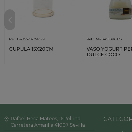
Ref.: 8435525704379
Ref.: 8428451090173
CUPULA 15X20CM
VASO YOGURT PER
DULCE COCO
CATEGOR
Rafael Beca Mateos, 16Pol. ind.
Carretera Amarilla 41007 Sevilla