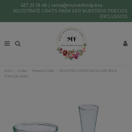
637 23 18 48
|
venta@mundoflordyd.es
REGÍSTRATE GRATIS PARA VER NUESTROS PRECIOS
EXCLUSIVOS
Inicio
Cristal
Floreros Cristal
VIOLETERO VIDRIO RECICLADO BOCA
TORCIDA 140ML