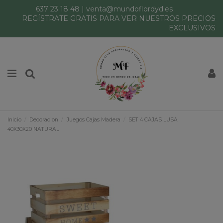
637 23 18 48
|
venta@mundoflordyd.es
REGÍSTRATE GRATIS PARA VER NUESTROS PRECIOS
EXCLUSIVOS
Inicio
Decoracion
Juegos Cajas Madera
SET 4 CAJAS LUSA
40X30X20 NATURAL