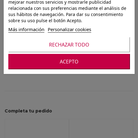
mejorar nuestros servicios y mostrarle publicidad
SET 4 CAJAS LUSA
relacionada con sus preferencias mediante el análisis de
sus hábitos de navegación. Para dar su consentimiento
40X30X20 NATURAL
sobre su uso pulse el botón Acepto.
Más información
Personalizar cookies
RECHAZAR TODO
Para ver nuestros precios debes registrarte o
iniciar sesión
ACEPTO
Completa tu pedido