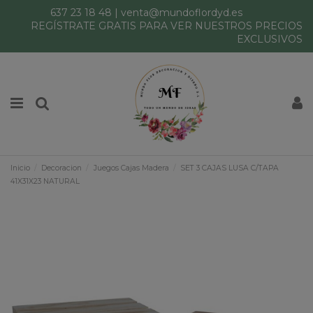
637 23 18 48
|
venta@mundoflordyd.es
REGÍSTRATE GRATIS PARA VER NUESTROS PRECIOS
EXCLUSIVOS
Inicio
Decoracion
Juegos Cajas Madera
SET 3 CAJAS LUSA C/TAPA
41X31X23 NATURAL