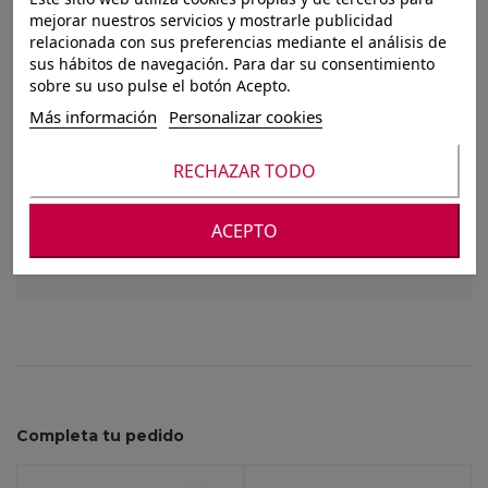
SET 3 CAJAS LUSA
mejorar nuestros servicios y mostrarle publicidad
relacionada con sus preferencias mediante el análisis de
C/TAPA 41X31X23
sus hábitos de navegación. Para dar su consentimiento
sobre su uso pulse el botón Acepto.
NATURAL
Más información
Personalizar cookies
RECHAZAR TODO
Para ver nuestros precios debes registrarte o
iniciar sesión
ACEPTO
Completa tu pedido