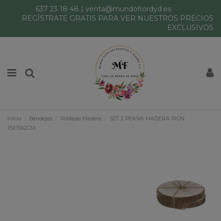
637 23 18 48
|
venta@mundoflordyd.es
REGÍSTRATE GRATIS PARA VER NUESTROS PRECIOS
EXCLUSIVOS
Inicio
Bandejas
Rodajas Madera
SET 2 PEANA MADERA IRON
15X15X2CM