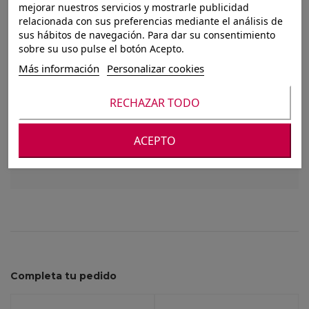
mejorar nuestros servicios y mostrarle publicidad
SET 2 PEANA
relacionada con sus preferencias mediante el análisis de
sus hábitos de navegación. Para dar su consentimiento
MADERA IRON
sobre su uso pulse el botón Acepto.
15X15X2CM
Más información
Personalizar cookies
RECHAZAR TODO
Para ver nuestros precios debes registrarte o
ACEPTO
iniciar sesión
Completa tu pedido