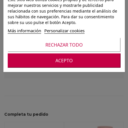
SET 2 BAULES
mejorar nuestros servicios y mostrarle publicidad
relacionada con sus preferencias mediante el análisis de
MADERA AMERICAN
sus hábitos de navegación. Para dar su consentimiento
sobre su uso pulse el botón Acepto.
COZY DOGS
Más información
Personalizar cookies
RECHAZAR TODO
Para ver nuestros precios debes registrarte o
iniciar sesión
ACEPTO
Completa tu pedido