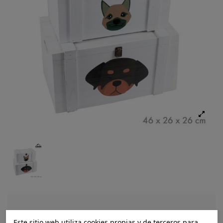
Ref.:
8434504117209
Este sitio web utiliza cookies propias y de terceros para