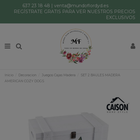
637 23 18 48
|
venta@mundoflordyd.es
REGÍSTRATE GRATIS PARA VER NUESTROS PRECIOS
EXCLUSIVOS
Inicio
Decoracion
Juegos Cajas Madera
SET 2 BAULES MADERA
AMERICAN COZY DOGS