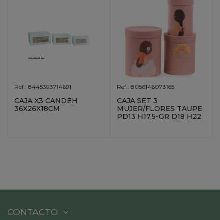
Ref.: 8445393714691
Ref.: 8056146073165
CAJA X3 CANDEH
CAJA SET 3
36X26X18CM
MUJER/FLORES TAUPE
PD13 H17,5-GR D18 H22
CONTACTO