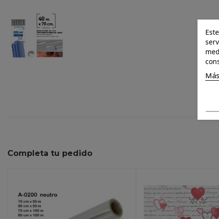
Este
serv
medi
cons
Más
Completa tu pedido