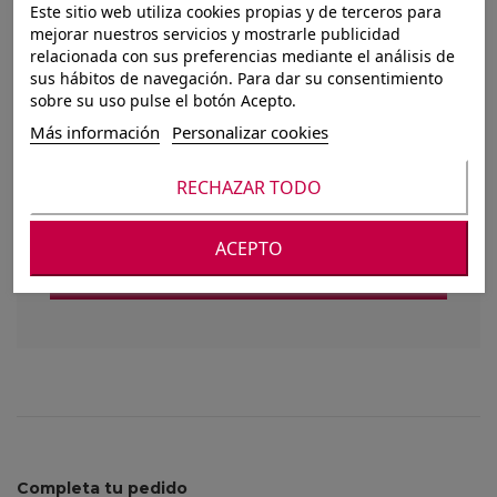
Este sitio web utiliza cookies propias y de terceros para
ROLLO DE CAÑAMO
mejorar nuestros servicios y mostrarle publicidad
relacionada con sus preferencias mediante el análisis de
CON ENCAJE
sus hábitos de navegación. Para dar su consentimiento
sobre su uso pulse el botón Acepto.
LATERAL 30CM X
Más información
Personalizar cookies
1.8M
RECHAZAR TODO
ACEPTO
Para ver nuestros precios debes registrarte o
iniciar sesión
Completa tu pedido