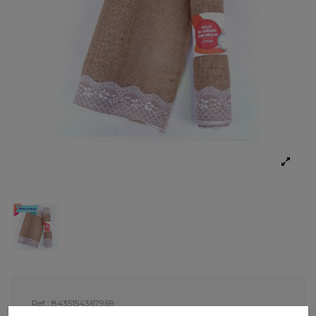
Ref.:
8435154367969