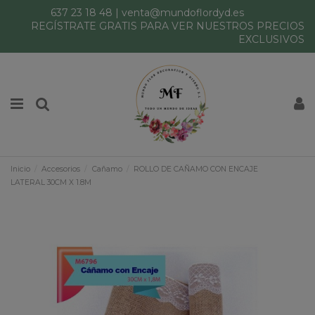
637 23 18 48
|
venta@mundoflordyd.es
REGÍSTRATE GRATIS PARA VER NUESTROS PRECIOS
EXCLUSIVOS
Inicio
Accesorios
Cañamo
ROLLO DE CAÑAMO CON ENCAJE
LATERAL 30CM X 1.8M