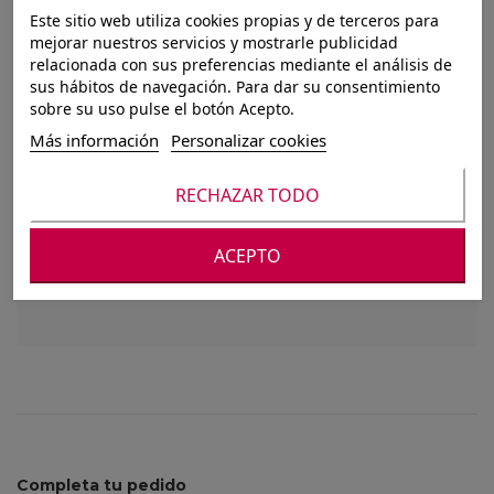
PORTAFLOR
Este sitio web utiliza cookies propias y de terceros para
mejorar nuestros servicios y mostrarle publicidad
ABOMBADO CUELLO
relacionada con sus preferencias mediante el análisis de
sus hábitos de navegación. Para dar su consentimiento
ESTRECHO D9.5 H18.5
sobre su uso pulse el botón Acepto.
Más información
Personalizar cookies
VIDRIO
RECHAZAR TODO
Para ver nuestros precios debes registrarte o
ACEPTO
iniciar sesión
Completa tu pedido