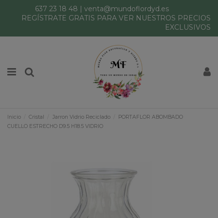
637 23 18 48
|
venta@mundoflordyd.es
REGÍSTRATE GRATIS PARA VER NUESTROS PRECIOS
EXCLUSIVOS
Inicio
Cristal
Jarron Vidrio Reciclado
PORTAFLOR ABOMBADO
CUELLO ESTRECHO D9.5 H18.5 VIDRIO