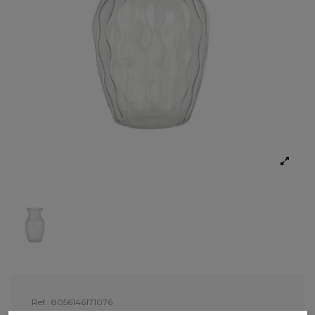
Ref.:
8056146171076