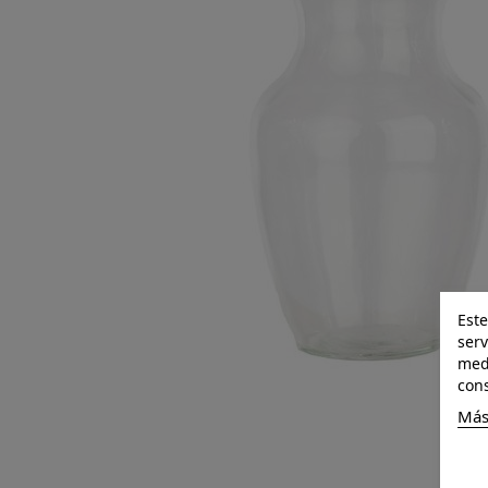
Este
serv
medi
cons
Más