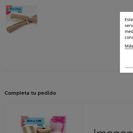
Este
serv
medi
cons
Más
Completa tu pedido