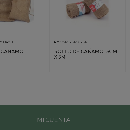
54350480
Ref.: 8435154365514
E CAÑAMO
ROLLO DE CAÑAMO 15CM
M
X 5M
MI CUENTA