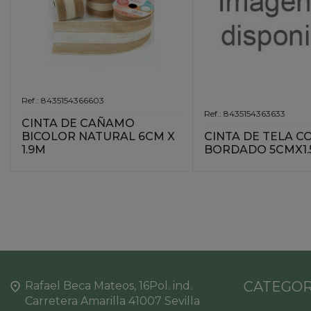
Ref.: 8435154366603
Ref.: 8435154363633
CINTA DE CAÑAMO
CINTA DE TELA C
BICOLOR NATURAL 6CM X
BORDADO 5CMX1.
1.9M
CATEGOR
Rafael Beca Mateos, 16Pol. ind.
Carretera Amarilla 41007 Sevilla