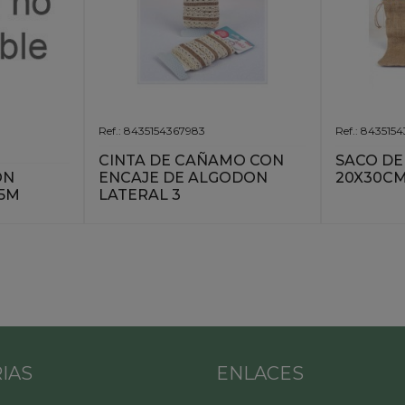
Ref.: 8435154367983
Ref.: 84351
CINTA DE CAÑAMO CON
SACO D
ON
ENCAJE DE ALGODON
20X30C
5M
LATERAL 3
IAS
ENLACES