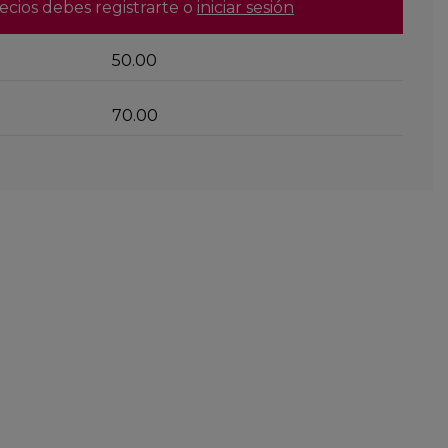
ecios debes registrarte o
iniciar sesión
50.00
70.00