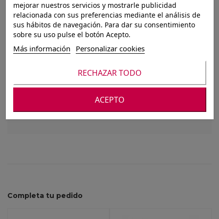
mejorar nuestros servicios y mostrarle publicidad
PICK CORAZONES
relacionada con sus preferencias mediante el análisis de
sus hábitos de navegación. Para dar su consentimiento
S/18 2 MIX CON
sobre su uso pulse el botón Acepto.
MARIQUITA H8/40
Más información
Personalizar cookies
RECHAZAR TODO
Para ver nuestros precios debes registrarte o
ACEPTO
iniciar sesión
Completa tu pedido