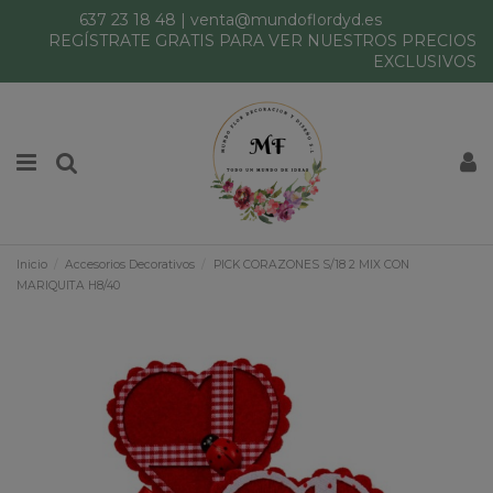
637 23 18 48
|
venta@mundoflordyd.es
REGÍSTRATE GRATIS PARA VER NUESTROS PRECIOS
EXCLUSIVOS
Inicio
Accesorios Decorativos
PICK CORAZONES S/18 2 MIX CON
MARIQUITA H8/40