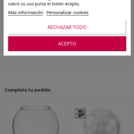
PECERA Ø12CM
sobre su uso pulse el botón Acepto.
Más información
Personalizar cookies
Para ver nuestros precios debes registrarte o
RECHAZAR TODO
iniciar sesión
ACEPTO
Completa tu pedido