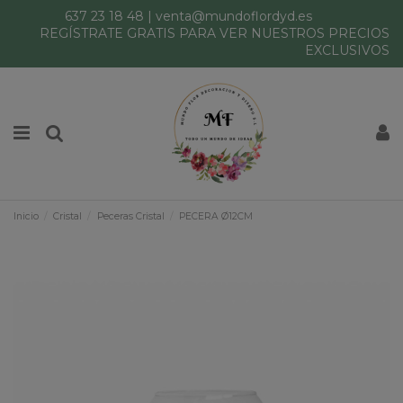
637 23 18 48
|
venta@mundoflordyd.es
REGÍSTRATE GRATIS PARA VER NUESTROS PRECIOS
EXCLUSIVOS
Inicio
Cristal
Peceras Cristal
PECERA Ø12CM