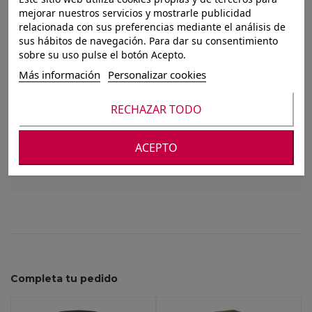
PARAGÜERO
mejorar nuestros servicios y mostrarle publicidad
relacionada con sus preferencias mediante el análisis de
REDONDO PU-MDF
sus hábitos de navegación. Para dar su consentimiento
sobre su uso pulse el botón Acepto.
GRIS 26 X 26 X 55 CM
Más información
Personalizar cookies
RECHAZAR TODO
Para ver nuestros precios debes registrarte o
iniciar sesión
ACEPTO
Completa tu pedido