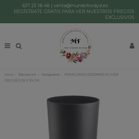
637 23 18 48
|
venta@mundoflordyd.es
REGÍSTRATE GRATIS PARA VER NUESTROS PRECIOS
EXCLUSIVOS
Inicio
Decoracion
Paragueros
PARAGÜERO REDONDO PU-MDF
GRIS 26 X 26 X 55 CM