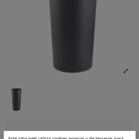
Ref.:
8445148073639
Este sitio web utiliza cookies propias y de terceros para