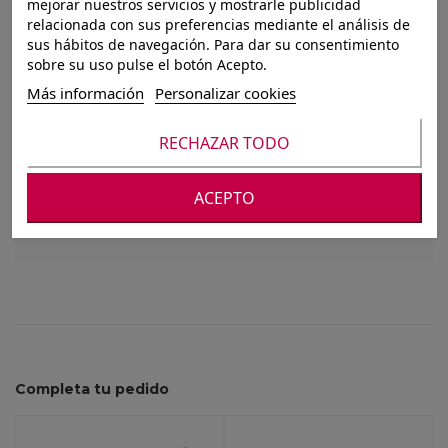
OSITO CORAZON
mejorar nuestros servicios y mostrarle publicidad
relacionada con sus preferencias mediante el análisis de
POLLY 30 CM
sus hábitos de navegación. Para dar su consentimiento
sobre su uso pulse el botón Acepto.
Más información
Personalizar cookies
Para ver nuestros precios debes registrarte o
RECHAZAR TODO
iniciar sesión
Altura
30.00
ACEPTO
Completa tu pedido