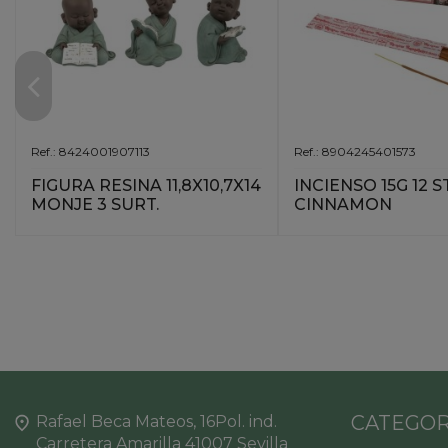
Ref.: 8424001907113
Ref.: 8904245401573
FIGURA RESINA 11,8X10,7X14
INCIENSO 15G 12 S
MONJE 3 SURT.
CINNAMON
CATEGOR
Rafael Beca Mateos, 16Pol. ind.
Carretera Amarilla 41007 Sevilla