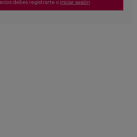
ecios debes registrarte o
iniciar sesión