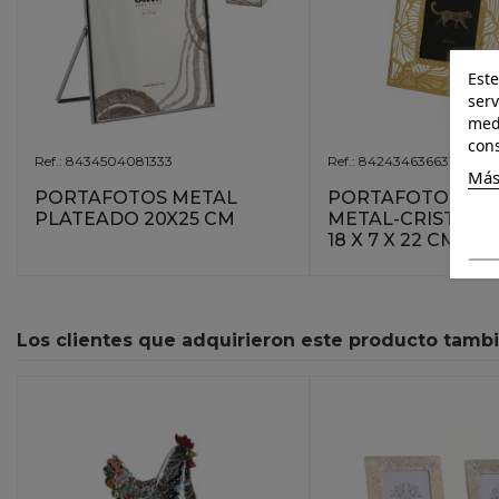
Este
serv
medi
cons
Ref.: 8434504081333
Ref.: 8424346366316
Más
PORTAFOTOS METAL
PORTAFOTOS 10X
PLATEADO 20X25 CM
METAL-CRISTAL 
18 X 7 X 22 CM
Los clientes que adquirieron este producto tamb