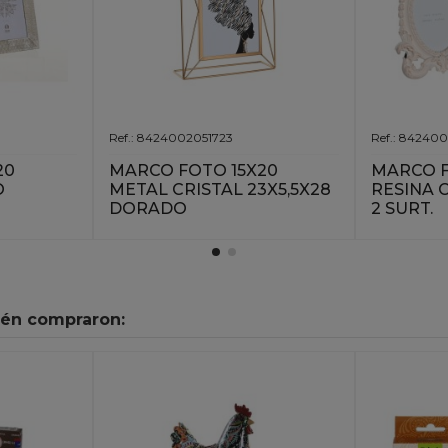
Ref.: 8424002051723
Ref.: 84240
20
MARCO FOTO 15X20
MARCO F
O
METAL CRISTAL 23X5,5X28
RESINA C
DORADO
2 SURT.
ién compraron: