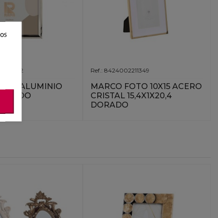
ros
03011562
Ref.: 8424002211349
OTO ALUMINIO
MARCO FOTO 10X15 ACERO
LATEADO
CRISTAL 15,4X1X20,4
DORADO