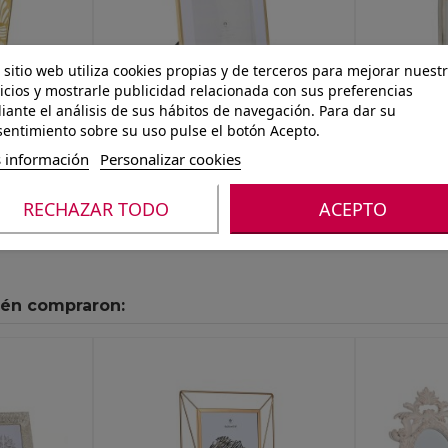
 sitio web utiliza cookies propias y de terceros para mejorar nuest
icios y mostrarle publicidad relacionada con sus preferencias
ante el análisis de sus hábitos de navegación. Para dar su
entimiento sobre su uso pulse el botón Acepto.
Ref.: 8424002211363
Ref.: 80000
 información
Personalizar cookies
15
MARCO FOTO 15X20
PORTA F
DORADO
ACERO CRISTAL
15*20 P
RECHAZAR TODO
ACEPTO
20,5X1X25,5 DORADO
ién compraron: