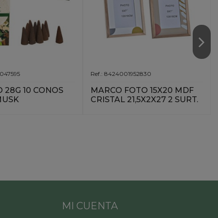
1047595
Ref.: 8424001952830
O 28G 10 CONOS
MARCO FOTO 15X20 MDF
MUSK
CRISTAL 21,5X2X27 2 SURT.
MI CUENTA