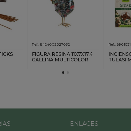
Ref.: 8424002027032
Ref.: 890103
TICKS
FIGURA RESINA 11X7X17,4
INCIENS
GALLINA MULTICOLOR
TULASI 
IAS
ENLACES