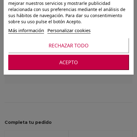
mejorar nuestros servicios y mostrarle publicidad
JOYERO RED.
relacionada con sus preferencias mediante el análisis de
sus hábitos de navegación. Para dar su consentimiento
ZODIAC NISHA
sobre su uso pulse el botón Acepto.
17X17X5CM
Más información
Personalizar cookies
RECHAZAR TODO
Para ver nuestros precios debes registrarte o
ACEPTO
iniciar sesión
Completa tu pedido