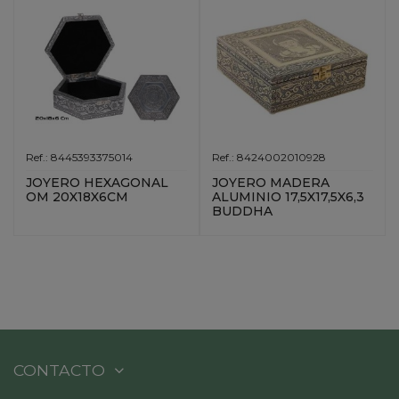
Ref.: 8445393375014
Ref.: 8424002010928
JOYERO HEXAGONAL
JOYERO MADERA
OM 20X18X6CM
ALUMINIO 17,5X17,5X6,3
BUDDHA
CONTACTO