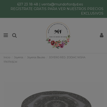
637 23 18 48
|
venta@mundoflordyd.es
REGÍSTRATE GRATIS PARA VER NUESTROS PRECIOS
EXCLUSIVOS
Inicio
Joyeros
Joyeros Baules
JOYERO RED. ZODIAC NISHA
17X17X5CM