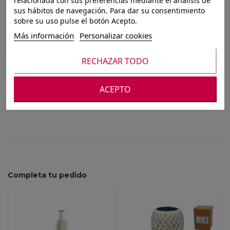
JARRON
relacionada con sus preferencias mediante el análisis de
sus hábitos de navegación. Para dar su consentimiento
19X19X29,5CM SILVIA
sobre su uso pulse el botón Acepto.
Más información
Personalizar cookies
RECHAZAR TODO
Para ver nuestros precios debes registrarte o
iniciar sesión
ACEPTO
Completa tu pedido