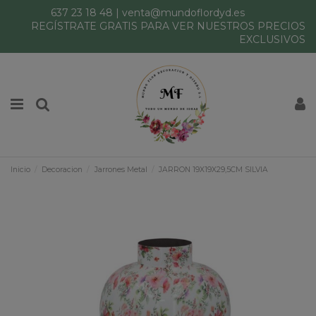
637 23 18 48
|
venta@mundoflordyd.es
REGÍSTRATE GRATIS PARA VER NUESTROS PRECIOS
EXCLUSIVOS
Inicio
Decoracion
Jarrones Metal
JARRON 19X19X29,5CM SILVIA