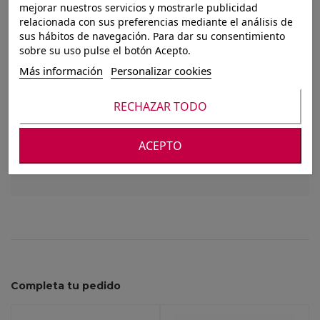
mejorar nuestros servicios y mostrarle publicidad
JARRON
relacionada con sus preferencias mediante el análisis de
sus hábitos de navegación. Para dar su consentimiento
13,5X13,5X29,50CM
sobre su uso pulse el botón Acepto.
DONATELLA
Más información
Personalizar cookies
RECHAZAR TODO
Para ver nuestros precios debes registrarte o
ACEPTO
iniciar sesión
Completa tu pedido