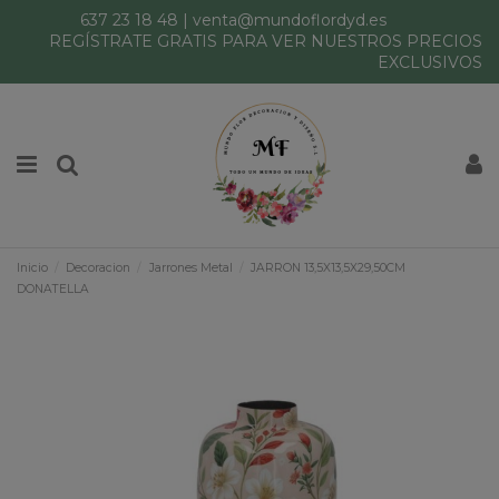
637 23 18 48
|
venta@mundoflordyd.es
REGÍSTRATE GRATIS PARA VER NUESTROS PRECIOS
EXCLUSIVOS
Inicio
Decoracion
Jarrones Metal
JARRON 13,5X13,5X29,50CM
DONATELLA