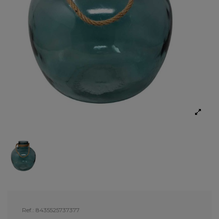
Ref.:
8435525737377