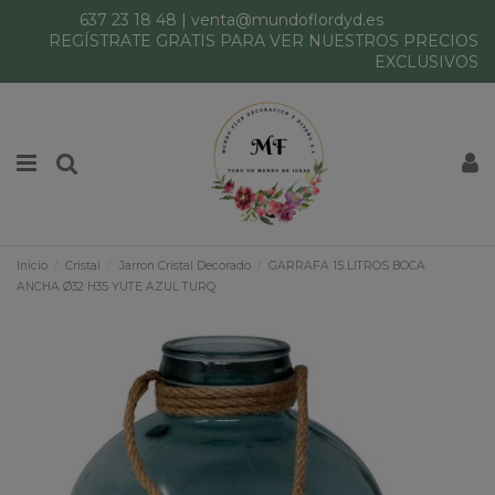
637 23 18 48
|
venta@mundoflordyd.es
REGÍSTRATE GRATIS PARA VER NUESTROS PRECIOS
EXCLUSIVOS
Inicio
Cristal
Jarron Cristal Decorado
GARRAFA 15 LITROS BOCA
ANCHA Ø32 H35 YUTE AZUL TURQ