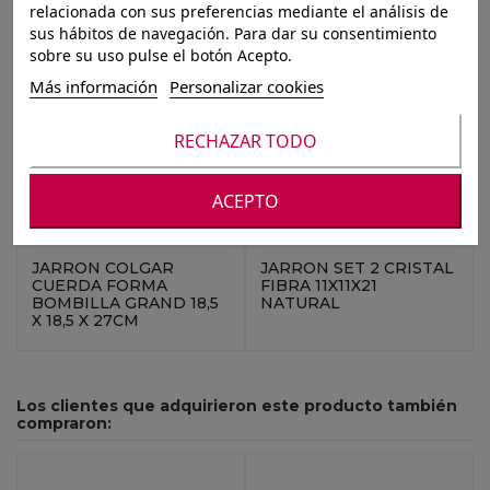
relacionada con sus preferencias mediante el análisis de
sus hábitos de navegación. Para dar su consentimiento
sobre su uso pulse el botón Acepto.
Más información
Personalizar cookies
RECHAZAR TODO
ACEPTO
Ref.: 8430852119346
Ref.: 8424002197841
JARRON COLGAR
JARRON SET 2 CRISTAL
CUERDA FORMA
FIBRA 11X11X21
BOMBILLA GRAND 18,5
NATURAL
X 18,5 X 27CM
Los clientes que adquirieron este producto también
compraron: