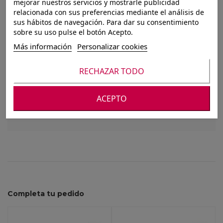
FLORERO BLUE
mejorar nuestros servicios y mostrarle publicidad
relacionada con sus preferencias mediante el análisis de
12,5CM ANAIS
sus hábitos de navegación. Para dar su consentimiento
sobre su uso pulse el botón Acepto.
Más información
Personalizar cookies
Para ver nuestros precios debes registrarte o
RECHAZAR TODO
iniciar sesión
Altura
12.50
ACEPTO
Completa tu pedido