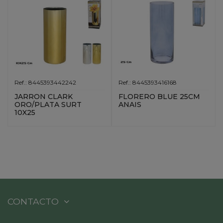
Ref.: 8445393442242
Ref.: 8445393416168
JARRON CLARK
FLORERO BLUE 25CM
ORO/PLATA SURT
ANAIS
10X25
CONTACTO