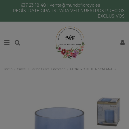
637 23 18 48
|
venta@mundoflordyd.es
REGÍSTRATE GRATIS PARA VER NUESTROS PRECIOS
EXCLUSIVOS
Inicio
Cristal
Jarron Cristal Decorado
FLORERO BLUE 12,5CM ANAIS