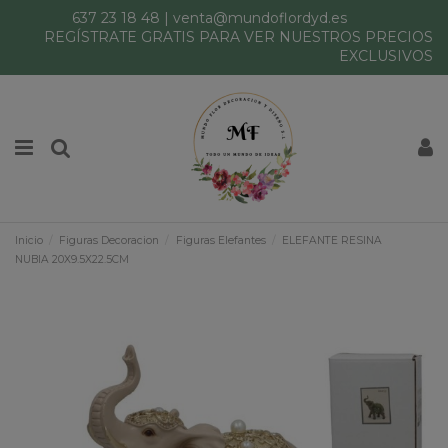
637 23 18 48
|
venta@mundoflordyd.es
REGÍSTRATE GRATIS PARA VER NUESTROS PRECIOS
EXCLUSIVOS
Inicio
Figuras Decoracion
Figuras Elefantes
ELEFANTE RESINA
NUBIA 20X9.5X22.5CM