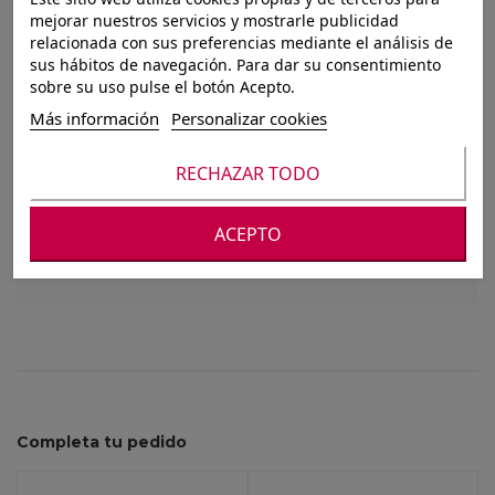
ELEFANTE RESINA
mejorar nuestros servicios y mostrarle publicidad
relacionada con sus preferencias mediante el análisis de
NUBIA
sus hábitos de navegación. Para dar su consentimiento
sobre su uso pulse el botón Acepto.
20X9.5X22.5CM
Más información
Personalizar cookies
RECHAZAR TODO
Para ver nuestros precios debes registrarte o
iniciar sesión
ACEPTO
Completa tu pedido