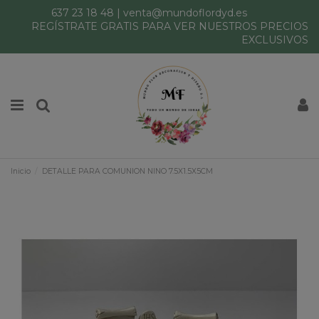
637 23 18 48
|
venta@mundoflordyd.es
REGÍSTRATE GRATIS PARA VER NUESTROS PRECIOS
EXCLUSIVOS
Inicio
DETALLE PARA COMUNION NINO 7.5X1.5X5CM