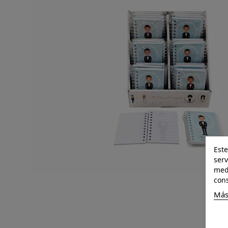
Este
serv
medi
cons
Más