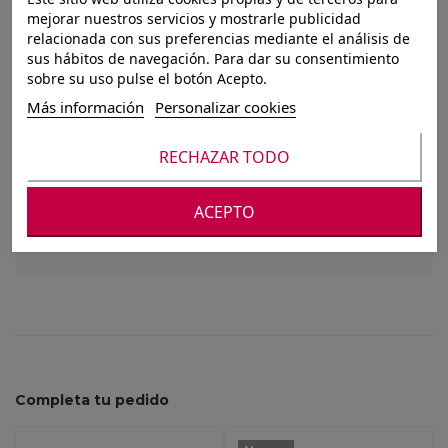
BARRIL
mejorar nuestros servicios y mostrarle publicidad
relacionada con sus preferencias mediante el análisis de
DISPENSADOR DE
sus hábitos de navegación. Para dar su consentimiento
sobre su uso pulse el botón Acepto.
AGUA 2900ML
Más información
Personalizar cookies
RECHAZAR TODO
Para ver nuestros precios debes registrarte o
iniciar sesión
ACEPTO
Completa tu pedido