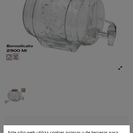
Ref.:
8445393442211
Este sitio web utiliza cookies propias y de terceros para