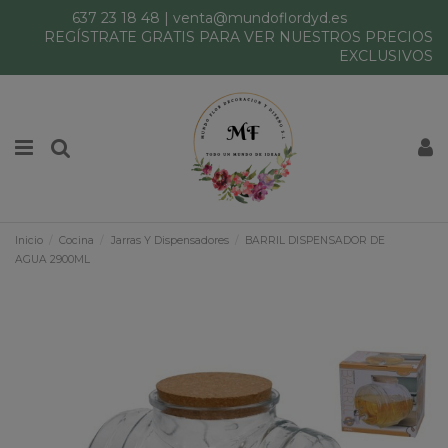
637 23 18 48
|
venta@mundoflordyd.es
REGÍSTRATE GRATIS PARA VER NUESTROS PRECIOS
EXCLUSIVOS
Inicio
Cocina
Jarras Y Dispensadores
BARRIL DISPENSADOR DE
AGUA 2900ML