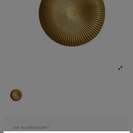
Ref.:
8435593362877