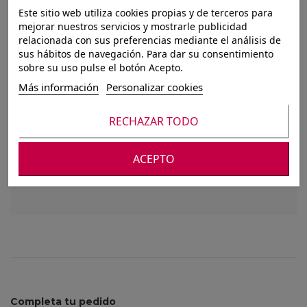
BANDEJA
Este sitio web utiliza cookies propias y de terceros para
mejorar nuestros servicios y mostrarle publicidad
DéCOR.MADERA
relacionada con sus preferencias mediante el análisis de
sus hábitos de navegación. Para dar su consentimiento
DIA.34CM ORO
sobre su uso pulse el botón Acepto.
Más información
Personalizar cookies
DORADO
RECHAZAR TODO
Para ver nuestros precios debes registrarte o
ACEPTO
iniciar sesión
Completa tu pedido