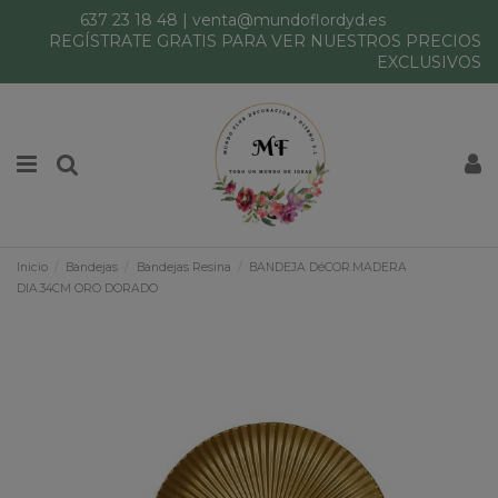
637 23 18 48
|
venta@mundoflordyd.es
REGÍSTRATE GRATIS PARA VER NUESTROS PRECIOS
EXCLUSIVOS
Inicio
Bandejas
Bandejas Resina
BANDEJA DéCOR.MADERA
DIA.34CM ORO DORADO