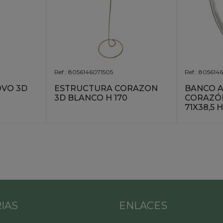
Ref.: 8056146071505
Ref.: 805614
VO 3D
ESTRUCTURA CORAZON
BANCO A
3D BLANCO H 170
CORAZÓ
71X38,5 
IAS
ENLACES