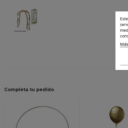
Este
serv
medi
cons
Más
Completa tu pedido