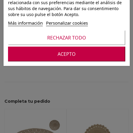
ALFOMBRA SOL 90
relacionada con sus preferencias mediante el análisis de
sus hábitos de navegación. Para dar su consentimiento
CM
sobre su uso pulse el botón Acepto.
Más información
Personalizar cookies
RECHAZAR TODO
Para ver nuestros precios debes registrarte o
iniciar sesión
ACEPTO
Completa tu pedido